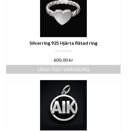
Silverring 925 Hjärta flätad ring
NOT RATED
600,00
kr
LÄGG TILL I VARUKORG