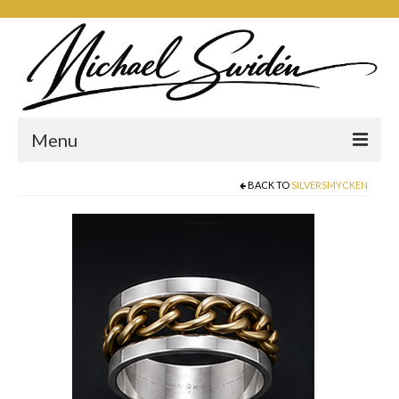
Menu
OM MIG!
BACK TO
SILVERSMYCKEN
FÖRFATTAREN
MUSIKERN
SILVERSMEDEN
BUTIK
KONTAKT