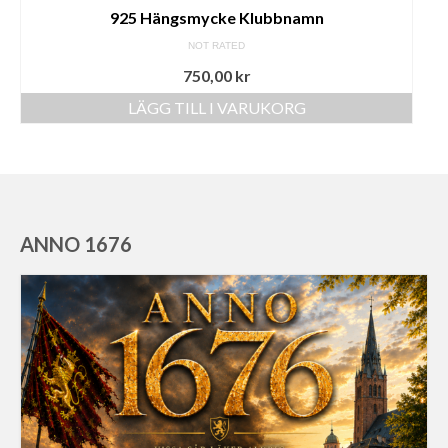
925 Hängsmycke Klubbnamn
NOT RATED
750,00
kr
LÄGG TILL I VARUKORG
ANNO 1676