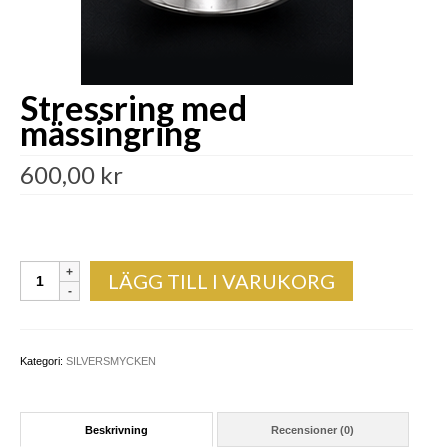
Stressring med
mässingring
600,00
kr
Stressring
LÄGG TILL I VARUKORG
med
mässingring
mängd
Kategori:
SILVERSMYCKEN
Beskrivning
Recensioner (0)